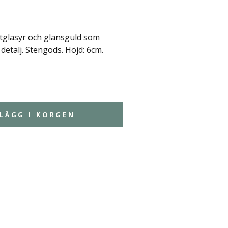
tglasyr och glansguld som
detalj. Stengods. Höjd: 6cm.
LÄGG I KORGEN